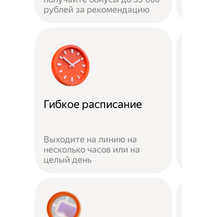
рублей за рекомендацию
сумму 
Страх
Гибкое расписание
курье
На вре
Выходите на линию на
заказо
несколько часов или на
страхо
целый день
здоров