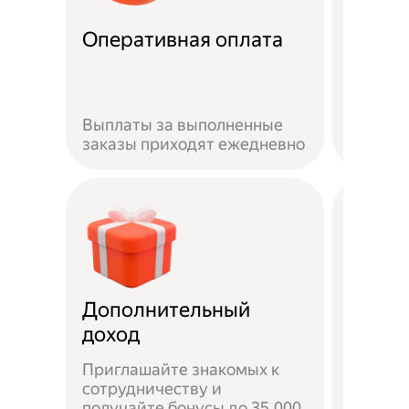
Можно
Оперативная оплата
маши
Автомо
Выплаты за выполненные
арендо
заказы приходят ежедневно
сервис
Дополнительный
Чаевы
доход
серви
Приглашайте знакомых к
сотрудничеству и
Если к
получайте бонусы до 35 000
чаевые,