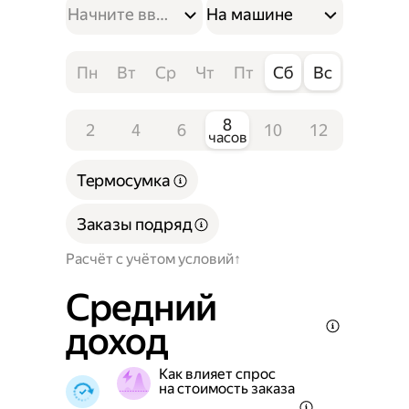
На машине
Пн
Вт
Ср
Чт
Пт
Сб
Вс
8
2
4
6
10
12
часов
Термосумка
Заказы подряд
Расчёт с учётом условий
Средний
доход
Как влияет спрос
на стоимость заказа