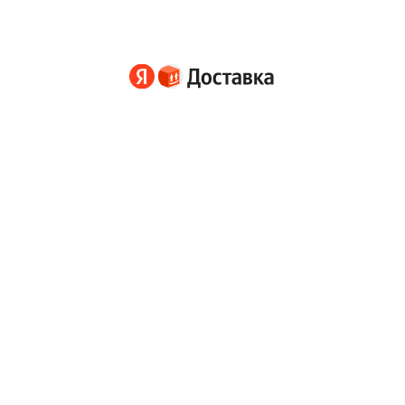
е стоимость
 городу
информационный сервис. Транспортные и иные услуги оказываются партн
и корпорации Google LLC.
аками компании Huawei Technologies Co., Ltd.
отают рекомендации
Политика конфиденциальности