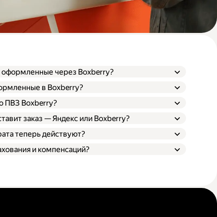
, оформленные через Boxberry?
формленные в Boxberry?
о ПВЗ Boxberry?
ставит заказ — Яндекс или Boxberry?
рата теперь действуют?
ахования и компенсаций?