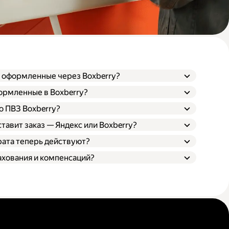
, оформленные через Boxberry?
формленные в Boxberry?
о ПВЗ Boxberry?
ставит заказ — Яндекс или Boxberry?
рата теперь действуют?
ахования и компенсаций?