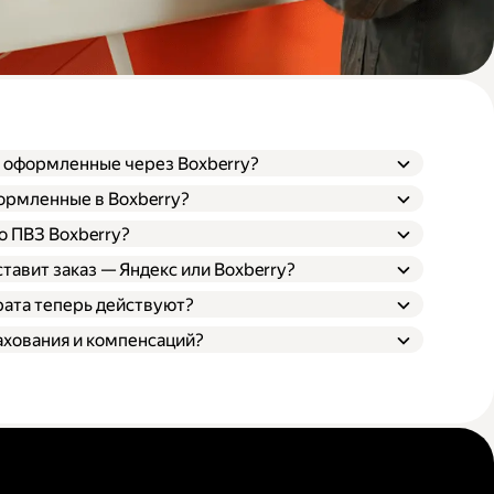
, оформленные через Boxberry?
формленные в Boxberry?
о ПВЗ Boxberry?
ставит заказ — Яндекс или Boxberry?
рата теперь действуют?
ахования и компенсаций?