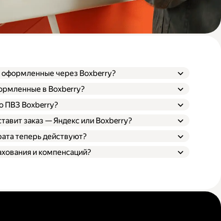
, оформленные через Boxberry?
формленные в Boxberry?
о ПВЗ Boxberry?
ставит заказ — Яндекс или Boxberry?
рата теперь действуют?
ахования и компенсаций?