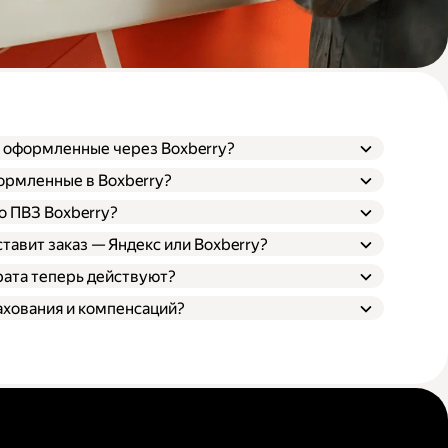
, оформленные через Boxberry?
формленные в Boxberry?
о ПВЗ Boxberry?
ставит заказ — Яндекс или Boxberry?
рата теперь действуют?
ахования и компенсаций?