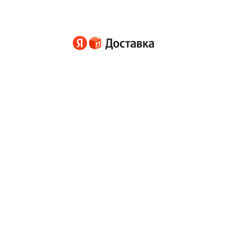
е стоимость
 городу
информационный сервис. Транспортные и иные услуги оказываются партн
и корпорации Google LLC.
аками компании Huawei Technologies Co., Ltd.
отают рекомендации
Политика конфиденциальности