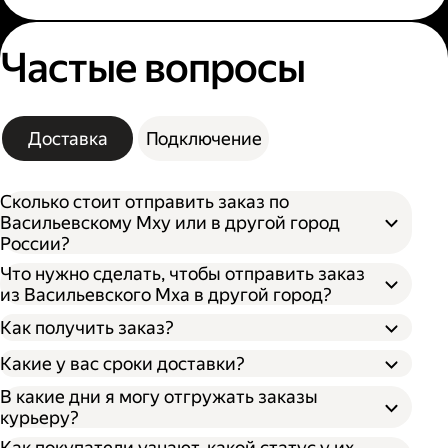
Частые вопросы
Доставка
Подключение
Сколько стоит отправить заказ по
Васильевскому Мху или в другой город
России?
Что нужно сделать, чтобы отправить заказ
из Васильевского Мха в другой город?
Как получить заказ?
Какие у вас сроки доставки?
В какие дни я могу отгружать заказы
курьеру?
Откройте кабинет для бизнеса;
По штрихкоду. Покажите штрихкод
Как покупатели узнают, какой статус у их