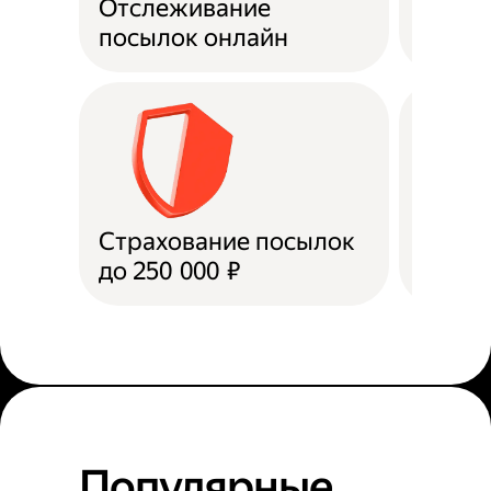
Отслеживание
Подде
посылок онлайн
Страхование посылок
Доста
до 250 000 ₽
в пун
Популярные