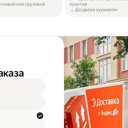
егковой или грузовой
пунктов
→ До двери курьером
аказа