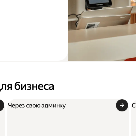
для бизнеса
Через свою админку
С