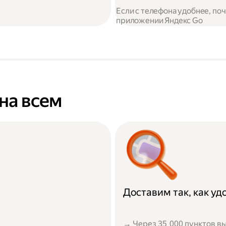
Если с телефона удобнее, по
приложении Яндекс Go
на всем
Доставим так, как у
→ Через 35 000 пунктов вы