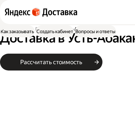
Доставка
По России
В Усть-Абакан
Как заказывать
Создать кабинет
Вопросы и ответы
Доставка в Усть-Абака
Рассчитать стоимость