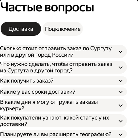
Частые вопросы
Доставка
Подключение
Сколько стоит отправить заказ по Сургуту
или в другой город России?
Что нужно сделать, чтобы отправить заказ
из Сургута в другой город?
Как получить заказ?
Какие у вас сроки доставки?
В какие дни я могу отгружать заказы
курьеру?
Откройте кабинет для бизнеса;
По штрихкоду. Покажите штрихкод
Как покупатели узнают, какой статус у их
Укажите, откуда забрать заказ и куда его
сотруднику, отсканировав его, он отдаст
доставки?
доставить;
ваш заказ;
Впишите необходимые данные о заказе;
По номеру заказа. Получателю нужно
Планируете ли вы расширять географию?
Выберите тип оплаты;