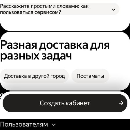
назвать номер заказа, чтобы сотрудник
В поле «Заказать» вы увидите конечную
Расскажите простыми словами: как
мог выдать заказ;
стоимость доставки.
пользоваться сервисом?
По коду из смс. Получателю нужно назвать
фамилию и код из смс. Также код можно
посмотреть в личном кабинете или
получить его по номеру телефона.
Разная доставка для
разных задач
Доставка в другой город
Постаматы
Россия
Создать кабинет
Бизнесу
Пользователям