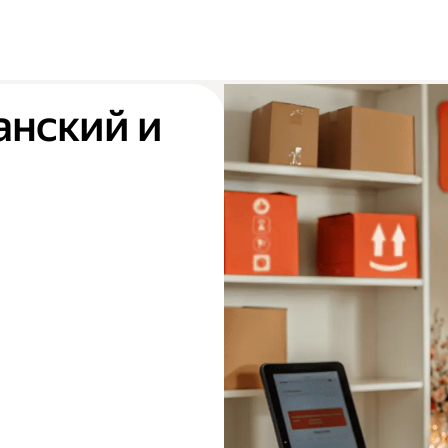
анский и