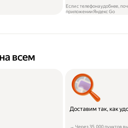
Если с телефона удобнее, по
приложении Яндекс Go
на всем
Доставим так, как у
→ Через 35 000 пунктов вы