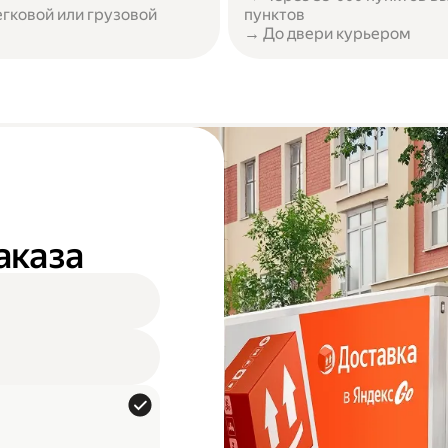
егковой или грузовой
пунктов
→ До двери курьером
аказа