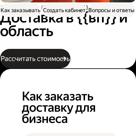
Доставка
По России
В {{вп}}
Как заказывать
Создать кабинет
Вопросы и ответы
Доставка в {{вп}} и
область
Рассчитать стоимость
Как заказать
доставку для
бизнеса