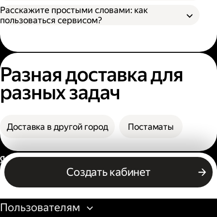
назвать номер заказа, чтобы сотрудник
В поле «Заказать» вы увидите конечную
Расскажите простыми словами: как
мог выдать заказ;
стоимость доставки.
пользоваться сервисом?
По коду из смс. Получателю нужно назвать
фамилию и код из смс. Также код можно
посмотреть в личном кабинете или
получить его по номеру телефона.
Разная доставка для
разных задач
Доставка в другой город
Постаматы
Россия
Создать кабинет
Бизнесу
Пользователям