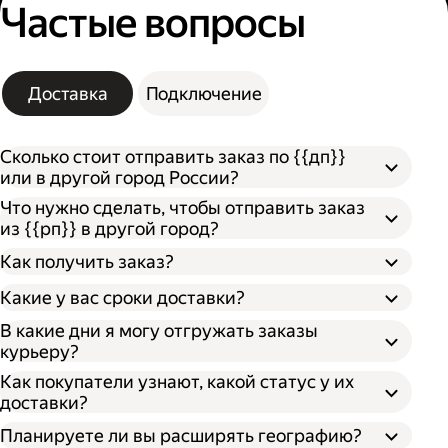
Частые вопросы
Доставка
Подключение
Сколько стоит отправить заказ по {{дп}}
или в другой город России?
Что нужно сделать, чтобы отправить заказ
из {{рп}} в другой город?
Как получить заказ?
Какие у вас сроки доставки?
В какие дни я могу отгружать заказы
курьеру?
Откройте кабинет для бизнеса;
По штрихкоду. Покажите штрихкод
Как покупатели узнают, какой статус у их
Укажите, откуда забрать заказ и куда его
сотруднику, отсканировав его, он отдаст
доставки?
доставить;
ваш заказ;
Впишите необходимые данные о заказе;
По номеру заказа. Получателю нужно
Планируете ли вы расширять географию?
Выберите тип оплаты;