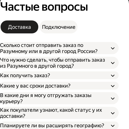
Частые вопросы
Доставка
Подключение
Сколько стоит отправить заказ по
Разумному или в другой город России?
Что нужно сделать, чтобы отправить заказ
из Разумного в другой город?
Как получить заказ?
Какие у вас сроки доставки?
В какие дни я могу отгружать заказы
курьеру?
Откройте кабинет для бизнеса;
По штрихкоду. Покажите штрихкод
Как покупатели узнают, какой статус у их
Укажите, откуда забрать заказ и куда его
сотруднику, отсканировав его, он отдаст
доставки?
доставить;
ваш заказ;
Впишите необходимые данные о заказе;
По номеру заказа. Получателю нужно
Планируете ли вы расширять географию?
Выберите тип оплаты;