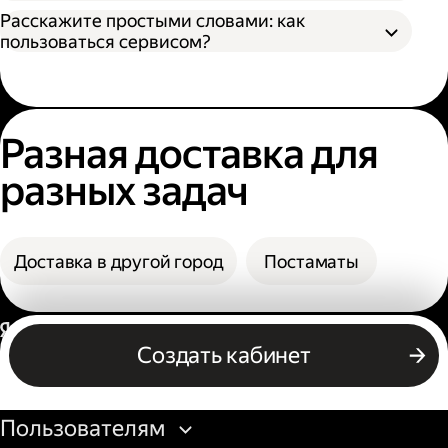
назвать номер заказа, чтобы сотрудник
В поле «Заказать» вы увидите конечную
Расскажите простыми словами: как
мог выдать заказ;
стоимость доставки.
пользоваться сервисом?
По коду из смс. Получателю нужно назвать
фамилию и код из смс. Также код можно
посмотреть в личном кабинете или
получить его по номеру телефона.
Разная доставка для
разных задач
Доставка в другой город
Постаматы
Россия
Создать кабинет
Бизнесу
Пользователям