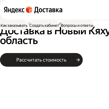
Доставка
По России
В Новый Кяхулай
Как заказывать
Создать кабинет
Вопросы и ответы
Доставка в Новый Кях
область
Рассчитать стоимость