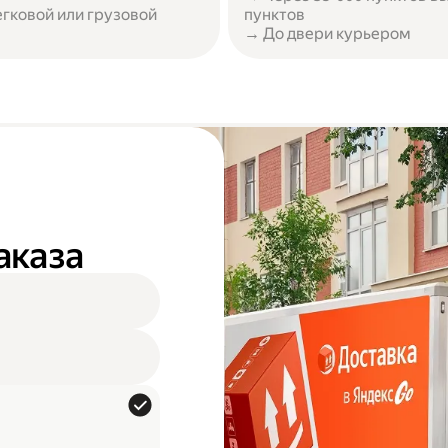
егковой или грузовой
пунктов
→ До двери курьером
аказа