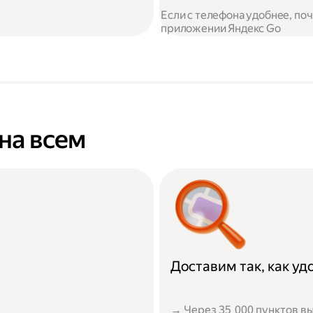
Если с телефона удобнее, по
приложении Яндекс Go
на всем
Доставим так, как у
→ Через 35 000 пунктов вы