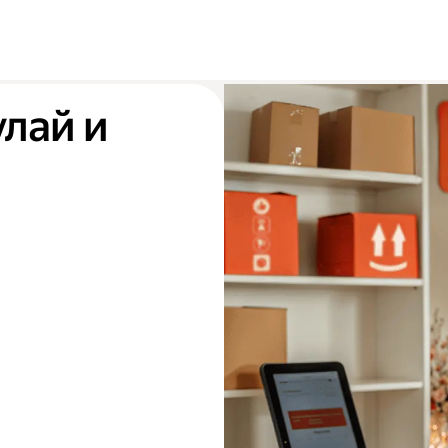
улай и