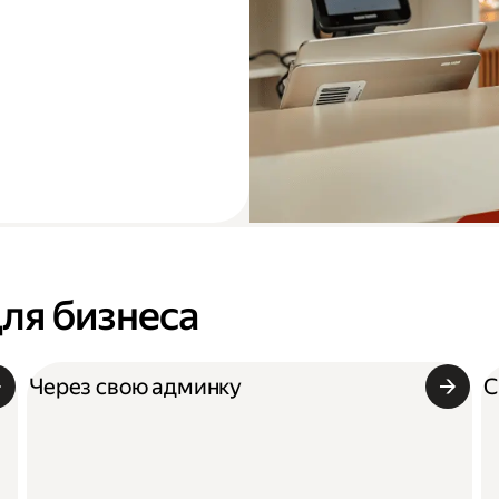
для бизнеса
Через свою админку
С