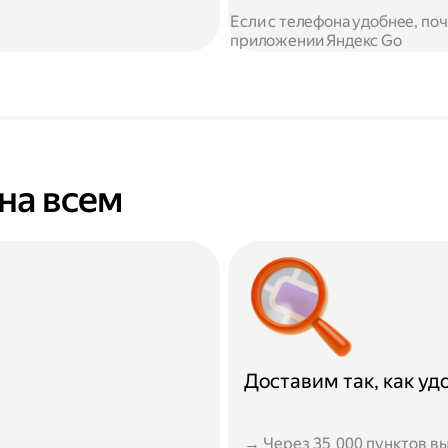
Если с телефона удобнее, по
приложении Яндекс Go
на всем
Доставим так, как у
→ Через 35 000 пунктов вы