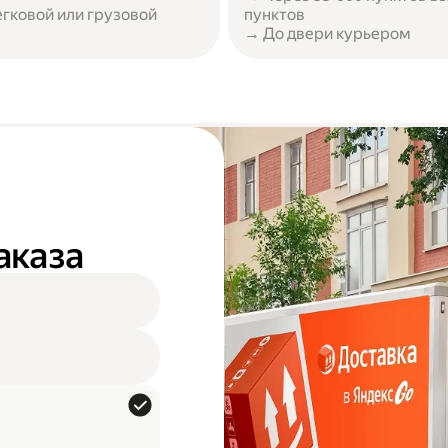
егковой или грузовой
пунктов
→ До двери курьером
аказа