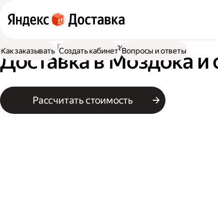
Доставка
По России
В Моздока
Как заказывать
Создать кабинет
Вопросы и ответы
Доставка в Моздока и 
Рассчитать стоимость