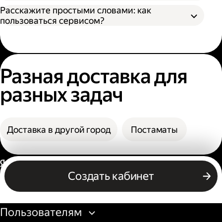
назвать номер заказа, чтобы сотрудник
В поле «Заказать» вы увидите конечную
Расскажите простыми словами: как
мог выдать заказ;
стоимость доставки.
пользоваться сервисом?
По коду из смс. Получателю нужно назвать
фамилию и код из смс. Также код можно
посмотреть в личном кабинете или
получить его по номеру телефона.
Разная доставка для
разных задач
Доставка в другой город
Постаматы
Россия
Создать кабинет
Бизнесу
Пользователям