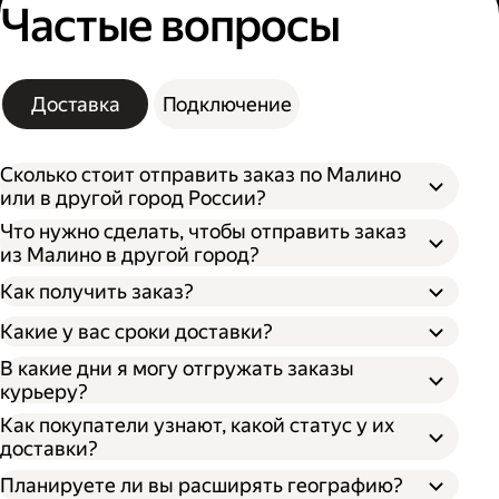
Частые вопросы
Доставка
Подключение
Сколько стоит отправить заказ по Малино
или в другой город России?
Что нужно сделать, чтобы отправить заказ
из Малино в другой город?
Как получить заказ?
Какие у вас сроки доставки?
В какие дни я могу отгружать заказы
курьеру?
Откройте кабинет для бизнеса;
По штрихкоду. Покажите штрихкод
Как покупатели узнают, какой статус у их
Укажите, откуда забрать заказ и куда его
сотруднику, отсканировав его, он отдаст
доставки?
доставить;
ваш заказ;
Впишите необходимые данные о заказе;
По номеру заказа. Получателю нужно
Планируете ли вы расширять географию?
Выберите тип оплаты;