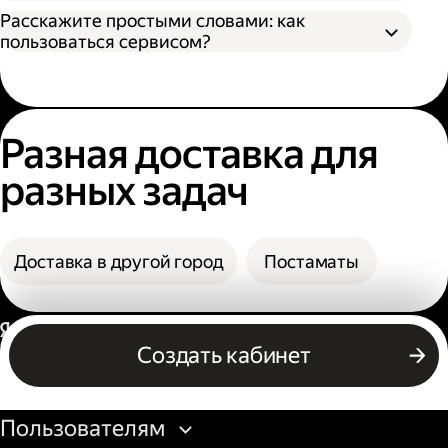
назвать номер заказа, чтобы сотрудник
В поле «Заказать» вы увидите конечную
Расскажите простыми словами: как
мог выдать заказ;
стоимость доставки.
пользоваться сервисом?
По коду из смс. Получателю нужно назвать
фамилию и код из смс. Также код можно
посмотреть в личном кабинете или
получить его по номеру телефона.
Разная доставка для
разных задач
Доставка в другой город
Постаматы
Россия
Создать кабинет
Бизнесу
Пользователям