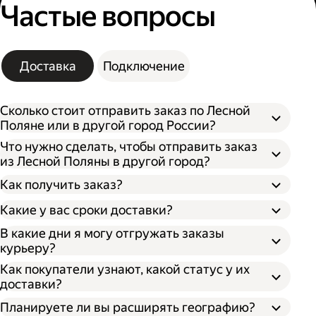
Частые вопросы
Доставка
Подключение
Сколько стоит отправить заказ по Лесной
Поляне или в другой город России?
Что нужно сделать, чтобы отправить заказ
из Лесной Поляны в другой город?
Как получить заказ?
Какие у вас сроки доставки?
В какие дни я могу отгружать заказы
курьеру?
Откройте кабинет для бизнеса;
По штрихкоду. Покажите штрихкод
Как покупатели узнают, какой статус у их
Укажите, откуда забрать заказ и куда его
сотруднику, отсканировав его, он отдаст
доставки?
доставить;
ваш заказ;
Впишите необходимые данные о заказе;
По номеру заказа. Получателю нужно
Планируете ли вы расширять географию?
Выберите тип оплаты;