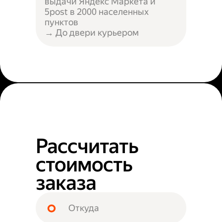
выдачи Яндекс Маркета и
5post в 2000 населенных
пунктов
→ До двери курьером
Рассчитать
стоимость
заказа