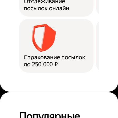
Отслеживание
Подде
посылок онлайн
Страхование посылок
Доста
до 250 000 ₽
в пун
Популярные