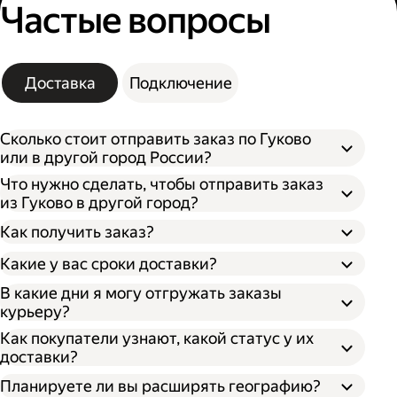
Частые вопросы
Доставка
Подключение
Сколько стоит отправить заказ по Гуково
или в другой город России?
Что нужно сделать, чтобы отправить заказ
из Гуково в другой город?
Как получить заказ?
Какие у вас сроки доставки?
В какие дни я могу отгружать заказы
курьеру?
Откройте кабинет для бизнеса;
По штрихкоду. Покажите штрихкод
Как покупатели узнают, какой статус у их
Укажите, откуда забрать заказ и куда его
сотруднику, отсканировав его, он отдаст
доставки?
доставить;
ваш заказ;
Впишите необходимые данные о заказе;
По номеру заказа. Получателю нужно
Планируете ли вы расширять географию?
Выберите тип оплаты;