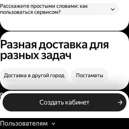
назвать номер заказа, чтобы сотрудник
В поле «Заказать» вы увидите конечную
Расскажите простыми словами: как
мог выдать заказ;
стоимость доставки.
пользоваться сервисом?
По коду из смс. Получателю нужно назвать
фамилию и код из смс. Также код можно
посмотреть в личном кабинете или
получить его по номеру телефона.
Разная доставка для
разных задач
Доставка в другой город
Постаматы
Россия
Создать кабинет
Бизнесу
Пользователям