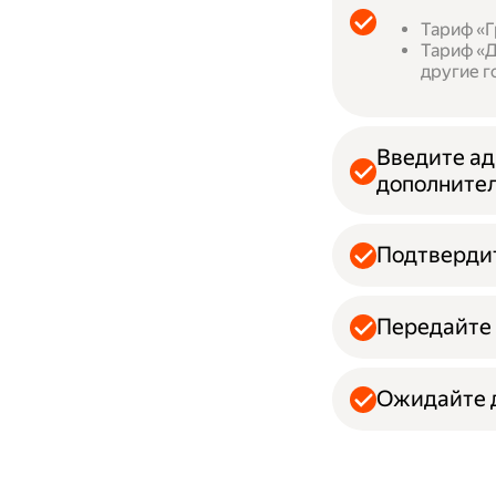
Тариф «Г
Тариф «Д
другие г
Введите ад
дополнител
Подтвердит
Передайте 
Ожидайте д