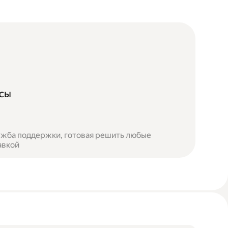
осы
лужба поддержки, готовая решить любые
авкой