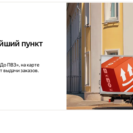
айший пункт
До ПВЗ», на карте
т выдачи заказов.