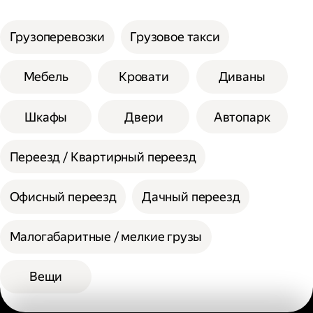
услуги;
Сумма сторон не должна превышать 200
Выберите способ оплаты.
см при выборе помощи одного грузчика, а
Грузоперевозки
Грузовое такси
вес одной единицы 30 кг.
При выборе помощи двух грузчиков
Мебель
Кровати
Диваны
допустимая сумма сторон 300 см, а вес
одной единицы 60 кг.
Шкафы
Двери
Автопарк
Переезд / Квартирный переезд
Офисный переезд
Дачный переезд
Малогабаритные / мелкие грузы
Вещи