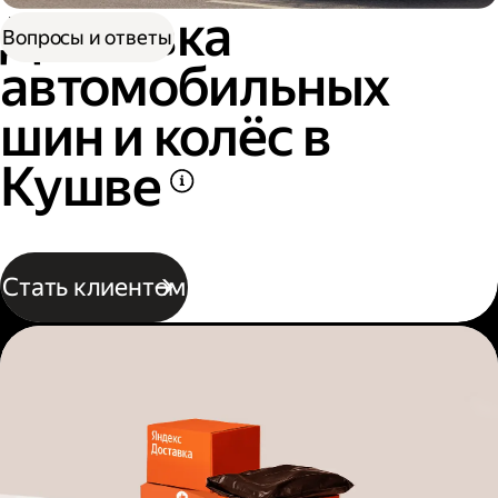
Доставка
Вопросы и ответы
автомобильных
шин и колёс в
Кушве
Стать клиентом