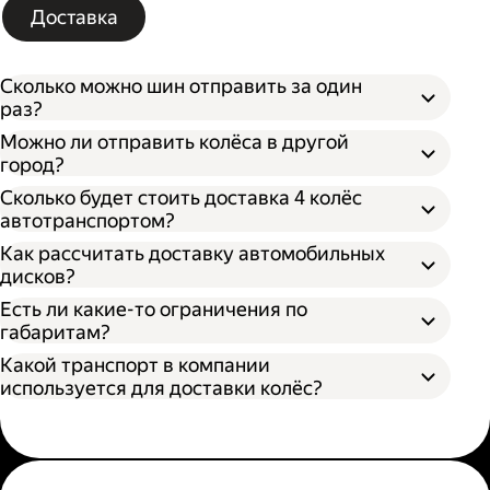
Доставка
Сколько можно шин отправить за один
раз?
Можно ли отправить колёса в другой
город?
Сколько будет стоить доставка 4 колёс
автотранспортом?
Как рассчитать доставку автомобильных
дисков?
Открыть приложение Яндекс Go или
сайт
Яндекс Доставки;
Есть ли какие-то ограничения по
Выбрать подходящий тариф;
габаритам?
Ввести данные в поля «Откуда» и «Куда»;
Какой транспорт в компании
В приложении Яндекс Go;
Ввести контакты получателя и
используется для доставки колёс?
На сайте Яндекс Доставки.
отправителя;
Указать дополнительные услуги, если
Диаметр не более 100 см, если помогает
необходимо;
один грузчик;
Подтвердить заказ.
Диаметр не более 200 см, если выбрана
Выберите удобный способ оформления
помощь двух грузчиков;