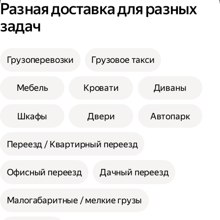
заказа;
Разная доставка для разных
Высота не более 100 см.
Выберите тариф;
задач
Введите необходимую информацию;
Укажите, нужны ли дополнительные
услуги;
Сумма сторон не должна превышать 200
Выберите способ оплаты.
см при выборе помощи одного грузчика, а
Грузоперевозки
Грузовое такси
вес одной единицы 30 кг.
При выборе помощи двух грузчиков
Мебель
Кровати
Диваны
допустимая сумма сторон 300 см, а вес
одной единицы 60 кг.
Шкафы
Двери
Автопарк
Переезд / Квартирный переезд
Офисный переезд
Дачный переезд
Малогабаритные / мелкие грузы