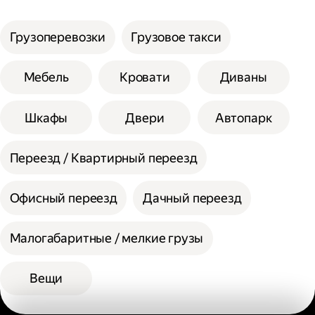
услуги;
Сумма сторон не должна превышать 200
Выберите способ оплаты.
см при выборе помощи одного грузчика, а
Грузоперевозки
Грузовое такси
вес одной единицы 30 кг.
При выборе помощи двух грузчиков
Мебель
Кровати
Диваны
допустимая сумма сторон 300 см, а вес
одной единицы 60 кг.
Шкафы
Двери
Автопарк
Переезд / Квартирный переезд
Офисный переезд
Дачный переезд
Малогабаритные / мелкие грузы
Вещи