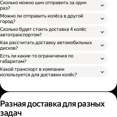
Сколько можно шин отправить за один
раз?
Можно ли отправить колёса в другой
город?
Сколько будет стоить доставка 4 колёс
автотранспортом?
Как рассчитать доставку автомобильных
дисков?
Открыть приложение Яндекс Go или
сайт
Яндекс Доставки;
Есть ли какие-то ограничения по
Выбрать подходящий тариф;
габаритам?
Ввести данные в поля «Откуда» и «Куда»;
Какой транспорт в компании
В приложении Яндекс Go;
Ввести контакты получателя и
используется для доставки колёс?
На сайте Яндекс Доставки.
отправителя;
Указать дополнительные услуги, если
Диаметр не более 100 см, если помогает
необходимо;
один грузчик;
Подтвердить заказ.
Диаметр не более 200 см, если выбрана
Выберите удобный способ оформления
помощь двух грузчиков;
заказа;
Разная доставка для разных
Высота не более 100 см.
Выберите тариф;
задач
Введите необходимую информацию;
Укажите, нужны ли дополнительные