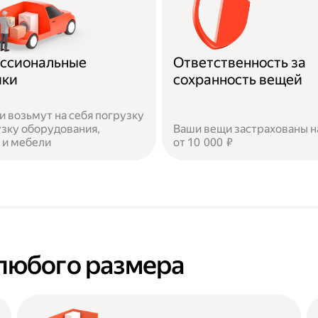
ссиональные
Ответственность за
ики
сохранность вещей
и возьмут на себя погрузку
узку оборудования,
Ваши вещи застрахованы н
 и мебели
от 10 000 ₽
любого размера