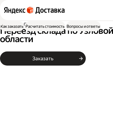
Доставка
Переезд склада
Как заказать
Расчитать стоимость
Вопросы и ответы
Переезд склада по Узловой
области
Заказать