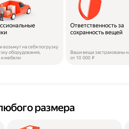
ссиональные
Ответственность за
ики
сохранность вещей
и возьмут на себя погрузку
узку оборудования,
Ваши вещи застрахованы н
 и мебели
от 10 000 ₽
любого размера