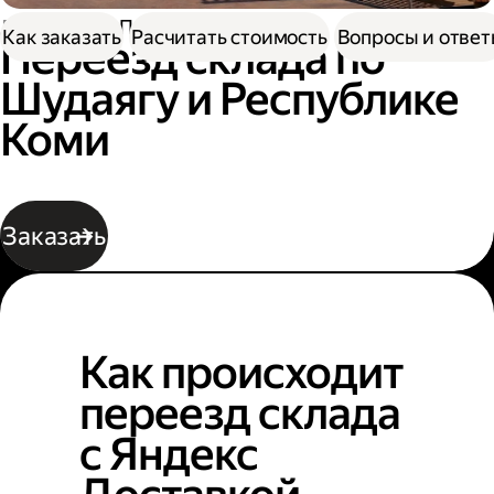
Доставка
Переезд склада
Как заказать
Расчитать стоимость
Вопросы и отве
Переезд склада по
Шудаягу и Республике
Коми
Заказать
Как происходит
переезд склада
с Яндекс