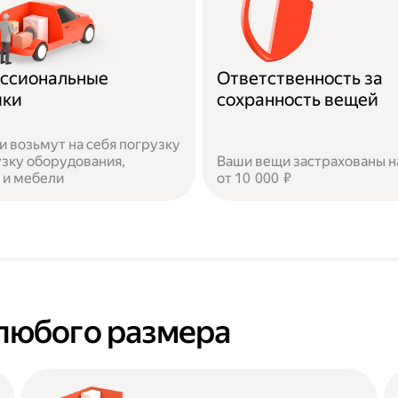
ссиональные
Ответственность за
ики
сохранность вещей
и возьмут на себя погрузку
узку оборудования,
Ваши вещи застрахованы н
 и мебели
от 10 000 ₽
любого размера