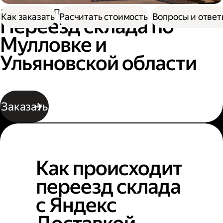
Доставка
Переезд склада
Как заказать
Расчитать стоимость
Вопросы и отве
Переезд склада по
Мулловке и
Ульяновской области
Заказать
Как происходит
переезд склада
с Яндекс