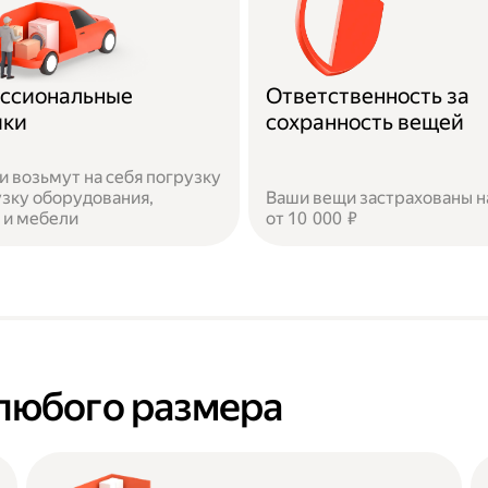
ссиональные
Ответственность за
ики
сохранность вещей
и возьмут на себя погрузку
узку оборудования,
Ваши вещи застрахованы н
 и мебели
от 10 000 ₽
любого размера