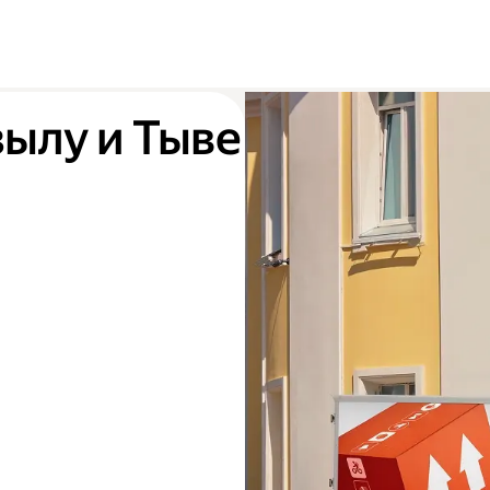
зылу и Тыве