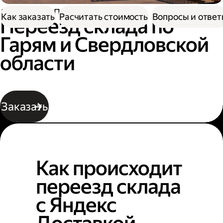
Доставка
Переезд склада
Как заказать
Расчитать стоимость
Вопросы и отве
Переезд склада по
Гарям и Свердловской
области
Заказать
Как происходит
переезд склада
с Яндекс