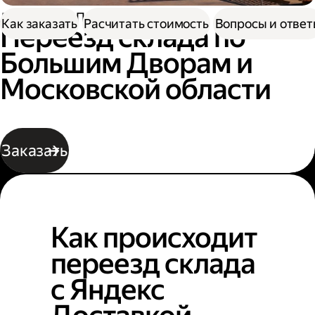
Доставка
Переезд склада
Как заказать
Расчитать стоимость
Вопросы и отве
Переезд склада по
Большим Дворам и
Московской области
Заказать
Как происходит
переезд склада
с Яндекс