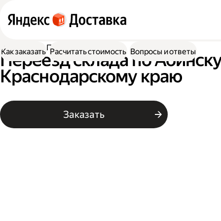
Доставка
Переезд склада
Как заказать
Расчитать стоимость
Вопросы и ответы
Переезд склада по Абинску
Краснодарскому краю
Заказать