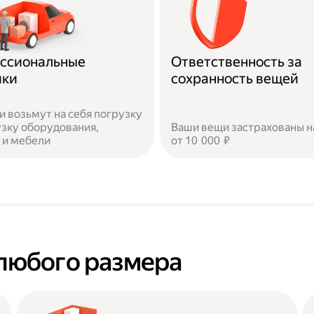
ссиональные
Ответственность за
ики
сохранность вещей
и возьмут на себя погрузку
узку оборудования,
Ваши вещи застрахованы н
 и мебели
от 10 000 ₽
любого размера