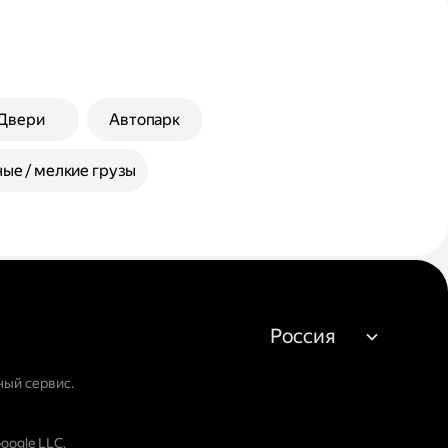
Двери
Автопарк
ые / мелкие грузы
Россия
ный сервис.
oogle LLC.