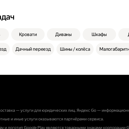
адач
ь
Кровати
Диваны
Шкафы
езд
Дачный переезд
Шины / колёса
Малогабаритн
оставка — услуги для юридических лиц. Яндекс Go — информацион
тные и иные услуги оказываются партнёрами сервиса.
lay и логотип Google Play являются товарными знаками корпорации G