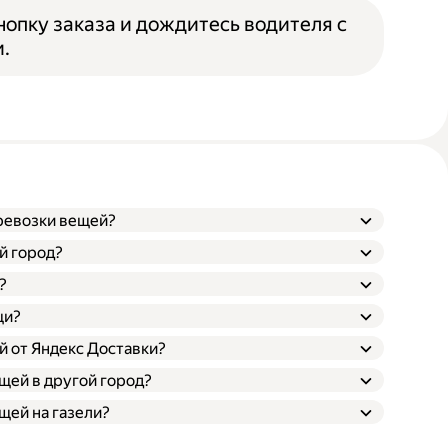
опку заказа и дождитесь водителя с
.
еревозки вещей?
й город?
?
щи?
й от Яндекс Доставки?
щей в другой город?
щей на газели?