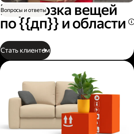
Перевозка вещей
Вопросы и ответы
по {{дп}} и области
Стать клиентом