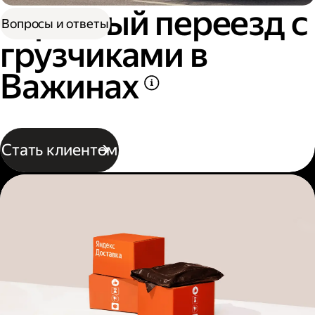
Офисный переезд с
Вопросы и ответы
грузчиками в
Важинах
Стать клиентом