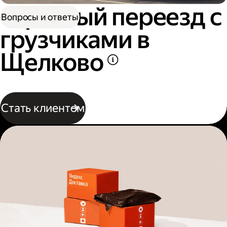
Офисный переезд с
Вопросы и ответы
грузчиками в
Щелково
Стать клиентом