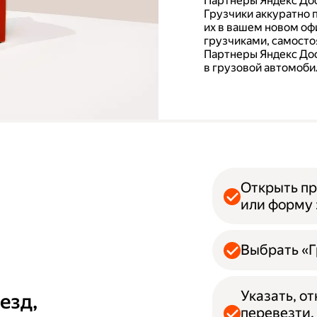
Партнеры Яндекс Дос
Грузчики аккуратно 
их в вашем новом офи
грузчиками, самосто
Партнеры Яндекс Дос
в грузовой автомобил
Открыть пр
или форму 
Выбрать «Г
Указать, о
езд,
перевезти.