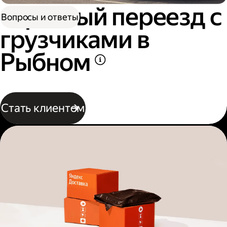
Офисный переезд с
Вопросы и ответы
грузчиками в
Рыбном
Стать клиентом