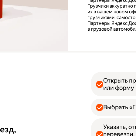
Партнеры Яндекс Дос
Грузчики аккуратно 
их в вашем новом офи
грузчиками, самосто
Партнеры Яндекс Дос
в грузовой автомобил
Открыть пр
или форму 
Выбрать «Г
Указать, о
езд,
перевезти.