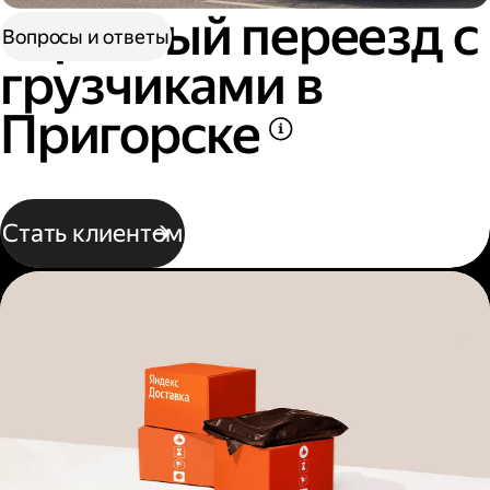
Офисный переезд с
Вопросы и ответы
грузчиками в
Пригорске
Стать клиентом