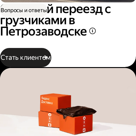
Офисный переезд с
Вопросы и ответы
грузчиками в
Петрозаводске
Стать клиентом