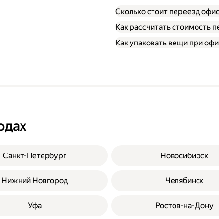
Сколько стоит переезд офи
Как рассчитать стоимость п
Типа грузового автомо
Как упаковать вещи при оф
Расстояния от текущег
В приложении Яндекс 
Количества грузчиков;
Через форму заказа н
Дорожных и погодных 
Личные вещи сотрудни
Личном кабинете.
Количества свободных
Документы, папки и бу
Текущего спроса.
Канцелярские и прочи
Всю технику и все хр
Откройте приложение, 
пузырьковой пленкой;
Выберите тариф «Груз
Растения и цветы пере
одах
Укажите тип кузова ав
транспортировке.
Добавьте грузчиков, е
Введите адреса откуда
Стоимость отобразитьс
Санкт-Петербург
Новосибирск
Нижний Новгород
Челябинск
Уфа
Ростов-на-Дону