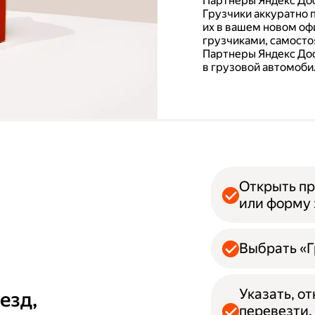
Партнеры Яндекс Дос
Грузчики аккуратно 
их в вашем новом офи
грузчиками, самосто
Партнеры Яндекс Дос
в грузовой автомобил
Открыть пр
или форму 
Выбрать «Г
Указать, о
езд,
перевезти.