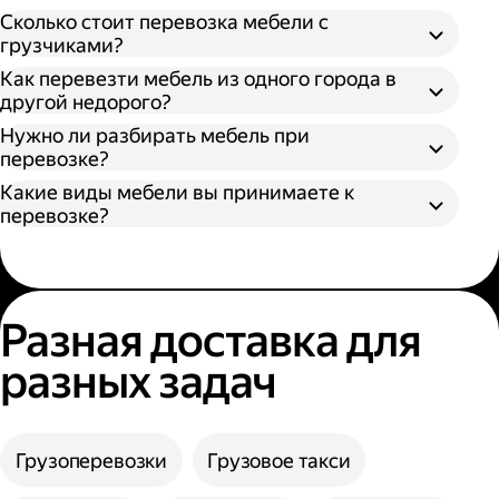
Откройте приложение Яндекс Go или сайт;
Сколько стоит перевозка мебели с
Выберите тип кузова и количество
грузчиками?
Разобрать поддающуюся разборке
грузчиков;
Как перевезти мебель из одного города в
мебель;
Укажите адрес отправления и получения;
другой недорого?
Упаковать разобранную мебель в стретч-
Нажмите кнопку «Заказать».
пленку, воздушно-пузырьковую пленку или
Нужно ли разбирать мебель при
другой надежный материал;
перевозке?
Упаковать неразборную мебель в картон
Какие виды мебели вы принимаете к
или поролон.
перевозке?
Разная доставка для
разных задач
Грузоперевозки
Грузовое такси