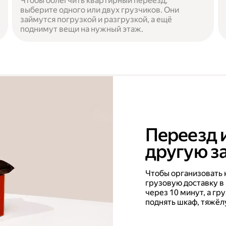
Чтобы облегчить квартирный переезд,
выберите одного или двух грузчиков. Они
займутся погрузкой и разгрузкой, а ещё
поднимут вещи на нужный этаж.
Переезд 
другую за
Чтобы организовать 
грузовую доставку в
через 10 минут, а г
поднять шкаф, тяжёл