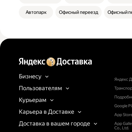
Автопарк
Офисный переезд
Офисный п
Бизнесу
Яндекс Д
Пользователям
Транспор
Подробне
Курьерам
Google P
Карьера в Доставке
App Stor
Доставка в вашем городе
App Gall
Co., Ltd.