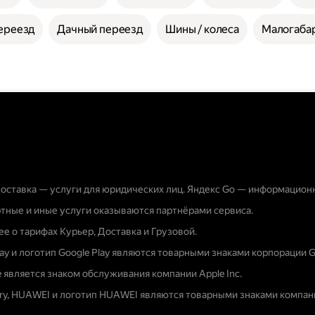
ереезд
Дачный переезд
Шины / колеса
Малогабар
оставка — услуги для юридических лиц. Яндекс Go — информацион
тные и иные услуги оказываются партнёрами сервиса.
е о тарифах Курьер, Доставка и Грузовой.
lay и логотип Google Play являются товарными знаками корпорации G
e является знаком обслуживания компании Apple Inc.
ery, HUAWEI и логотип HUAWEI являются товарными знаками компани