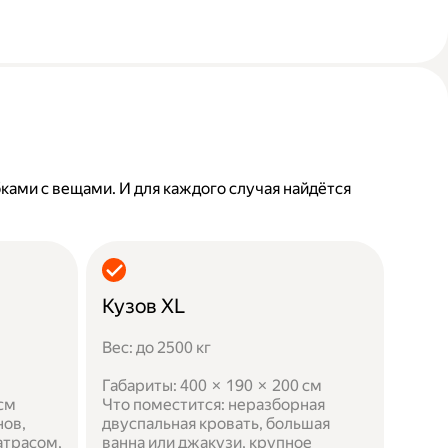
бками с вещами. И для каждого случая найдётся
Кузов XL
Вес: до 2500 кг
Габариты: 400 × 190 × 200 см
 см
Что поместится: неразборная
нов,
двуспальная кровать, большая
атрасом,
ванна или джакузи, крупное