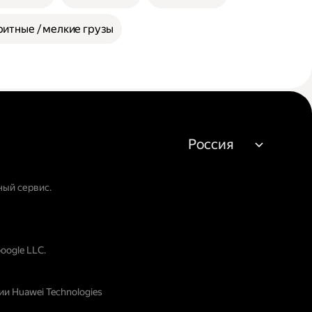
итные / мелкие грузы
Россия
ный сервис.
oogle LLC.
и Huawei Technologies