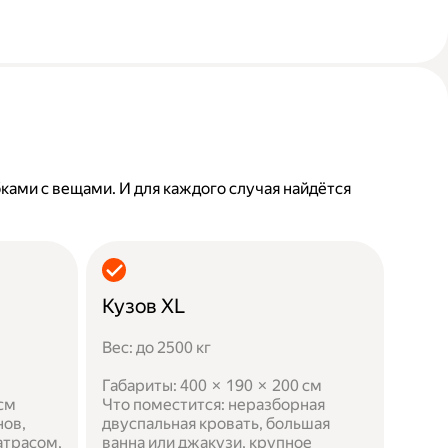
бками с вещами. И для каждого случая найдётся
Кузов XL
Вес: до 2500 кг
Габариты: 400 × 190 × 200 см
 см
Что поместится: неразборная
нов,
двуспальная кровать, большая
атрасом,
ванна или джакузи, крупное