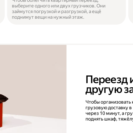
Чтобы облегчить квартирный переезд,
выберите одного или двух грузчиков. Они
займутся погрузкой и разгрузкой, а ещё
поднимут вещи на нужный этаж.
Переезд 
другую за
Чтобы организовать 
грузовую доставку в
через 10 минут, а г
поднять шкаф, тяжёл