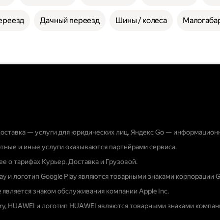
ереезд
Дачный переезд
Шины / колеса
Малогабар
оставка — услуги для юридических лиц. Яндекс Go — информацион
тные и иные услуги оказываются партнёрами сервиса.
е о тарифах Курьер, Доставка и Грузовой.
lay и логотип Google Play являются товарными знаками корпорации G
e является знаком обслуживания компании Apple Inc.
ery, HUAWEI и логотип HUAWEI являются товарными знаками компани