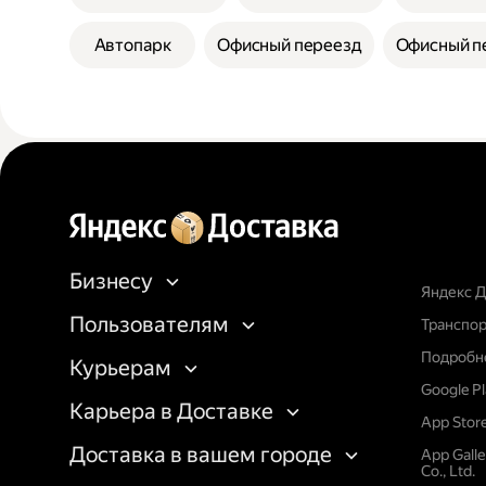
Автопарк
Офисный переезд
Офисный п
Бизнесу
Яндекс Д
Пользователям
Транспор
Подробне
Курьерам
Google P
Карьера в Доставке
App Stor
Доставка в вашем городе
App Gall
Co., Ltd.