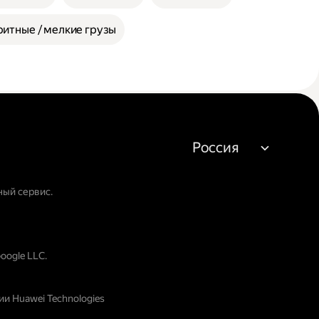
итные / мелкие грузы
Россия
ный сервис.
oogle LLC.
и Huawei Technologies