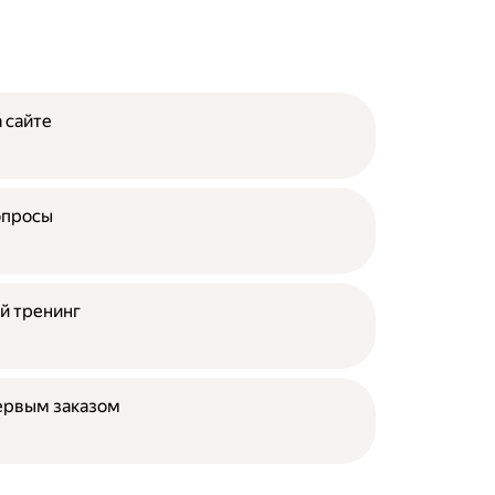
 сайте
опросы
й тренинг
ервым заказом