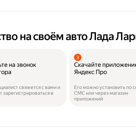
тво на своём авто Лада Лар
те на звонок
Скачайте приложени
тора
Яндекс Про
циалист свяжется с вами и
Его можно установить по с
 зарегистрироваться в
СМС или через магазин
приложений