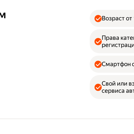
ям
Возраст от 
Права кате
регистрац
Смартфон с
Свой или в
сервиса а