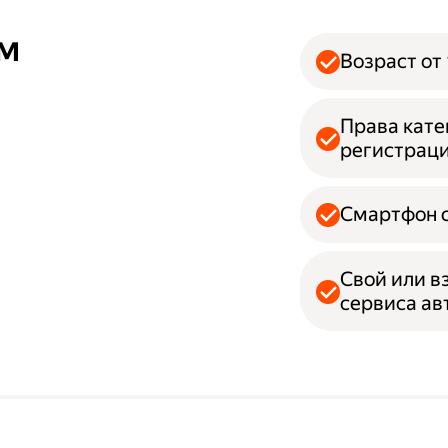
ям
Возраст от 
Права кате
регистрац
Смартфон с
Свой или в
сервиса а