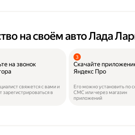
тво на своём авто Лада Лар
те на звонок
Скачайте приложени
тора
Яндекс Про
циалист свяжется с вами и
Его можно установить по с
 зарегистрироваться в
СМС или через магазин
приложений