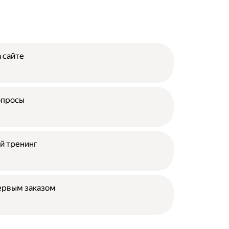
 сайте
опросы
й тренинг
ервым заказом