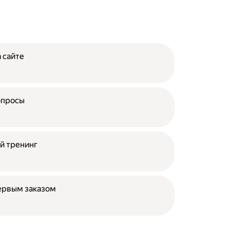
 сайте
опросы
й тренинг
ервым заказом