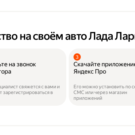
тво на своём авто Лада Лар
те на звонок
Скачайте приложени
тора
Яндекс Про
циалист свяжется с вами и
Его можно установить по с
 зарегистрироваться в
СМС или через магазин
приложений