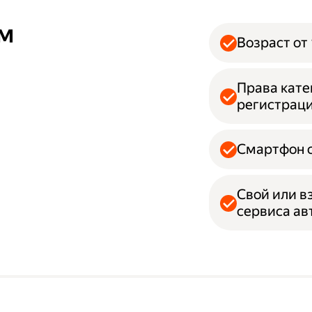
ям
Возраст от 
Права кате
регистрац
Смартфон с
Свой или в
сервиса а